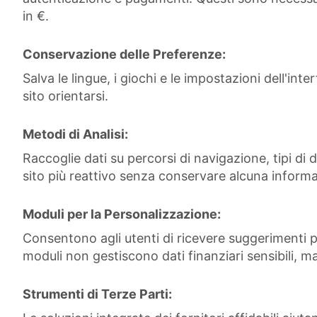
in €.
Conservazione delle Preferenze:
Salva le lingue, i giochi e le impostazioni dell'in
sito orientarsi.
Metodi di Analisi:
Raccoglie dati su percorsi di navigazione, tipi di 
sito più reattivo senza conservare alcuna inform
Moduli per la Personalizzazione:
Consentono agli utenti di ricevere suggerimenti p
moduli non gestiscono dati finanziari sensibili, 
Strumenti di Terze Parti: