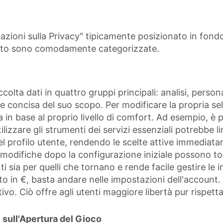
azioni sulla Privacy" tipicamente posizionato in fondo
ento sono comodamente categorizzate.
colta dati in quattro gruppi principali: analisi, persona
concisa del suo scopo. Per modificare la propria selezi
 in base al proprio livello di comfort. Ad esempio, è pos
tilizzare gli strumenti dei servizi essenziali potrebbe 
el profilo utente, rendendo le scelte attive immediatam
 modifiche dopo la configurazione iniziale possono to
 sia per quelli che tornano e rende facile gestire le 
to in €, basta andare nelle impostazioni dell'account. 
tivo. Ciò offre agli utenti maggiore libertà pur rispett
e sull'Apertura del Gioco