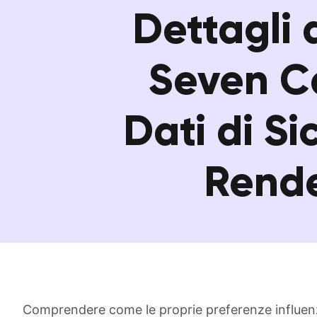
Dettagli 
Seven Ca
Dati di Si
Rende
Comprendere come le proprie preferenze influenzan