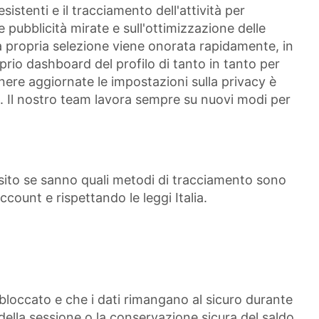
sistenti e il tracciamento dell'attività per
 pubblicità mirate e sull'ottimizzazione delle
la propria selezione viene onorata rapidamente, in
oprio dashboard del profilo di tanto in tanto per
ere aggiornate le impostazioni sulla privacy è
€. Il nostro team lavora sempre su nuovi modi per
 sito se sanno quali metodi di tracciamento sono
count e rispettando le leggi Italia.
bloccato e che i dati rimangano al sicuro durante
ella sessione o la conservazione sicura del saldo