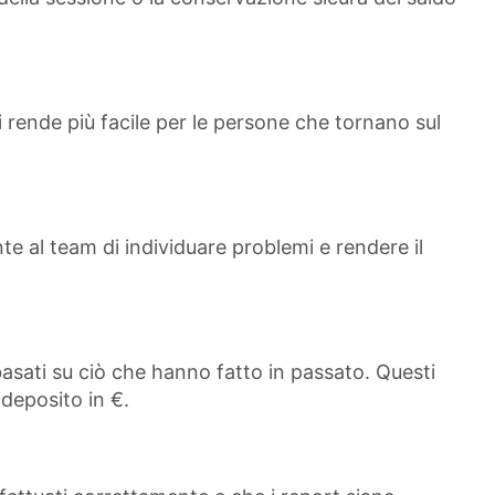
ni rende più facile per le persone che tornano sul
nte al team di individuare problemi e rendere il
basati su ciò che hanno fatto in passato. Questi
deposito in €.