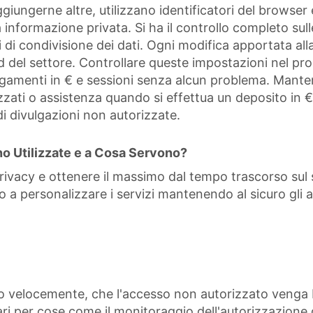
giungerne altre, utilizzano identificatori del browser e
informazione privata. Si ha il controllo completo sulle
 di condivisione dei dati. Ogni modifica apportata al
ard del settore. Controllare queste impostazioni nel pr
gamenti in € e sessioni senza alcun problema. Manten
zzati o assistenza quando si effettua un deposito in 
 di divulgazioni non autorizzate.
no Utilizzate e a Cosa Servono?
privacy e ottenere il massimo dal tempo trascorso sul
a personalizzare i servizi mantenendo al sicuro gli ac
ino velocemente, che l'accesso non autorizzato venga 
i per cose come il monitoraggio dell'autorizzazione d