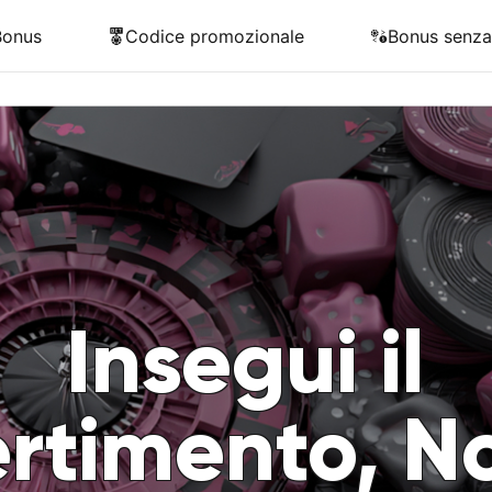
Bonus
Codice promozionale
Bonus senza
Insegui il
rtimento, No