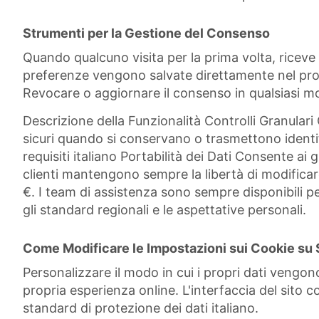
Strumenti per la Gestione del Consenso
Quando qualcuno visita per la prima volta, riceve u
preferenze vengono salvate direttamente nel profi
Revocare o aggiornare il consenso in qualsiasi mo
Descrizione della Funzionalità Controlli Granulari
sicuri quando si conservano o trasmettono identif
requisiti italiano Portabilità dei Dati Consente ai
clienti mantengono sempre la libertà di modificare
€. I team di assistenza sono sempre disponibili per
gli standard regionali e le aspettative personali.
Come Modificare le Impostazioni sui Cookie su
Personalizzare il modo in cui i propri dati vengon
propria esperienza online. L'interfaccia del sito
standard di protezione dei dati italiano.